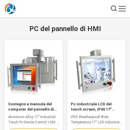
PC del pannello di HMI
Sostegno a mensola del
Pc industriale LCD del
computer del pannello di
touch screen, IP65 17"
tocco di industriale della
monitor industriale di
Aluminum Alloy 17" Industrial
IP65 Weatherproof Wide
lega di alluminio 1280 a 17
tocco
Touch Pc Device Control 1280 X
Temperature 17" LCD Industrial
pollici x 1024
1024 Cantilever Bracket Feature
Resistive Touch Panel Control