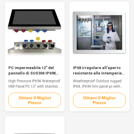
environments. The design of
automation control where the
the touch area and button field
computers are in constant
is designed to avoid ...
threat of water splash from all
directions to even water ...
PC impermeabile 12" del
IP68 irregolare all'aperto
pannello di SUS304 IP69K
resistente alle intemperie,
HMI pc del pannello di
pc del pannello di hmi di
High Pressure IP69K Waterproof
Weatherproof Outdoor rugged
acciaio inossidabile
IP69K con il CPU potente
HMI Panel PC 12" with stainless
IP68, IP69K hmi panel pc with
1280x800
steel 304 Feature The inox PC is
powerful cpuFeatureThe
particularly suitable for
waterproof computers are a
Ottieni Il Miglior
Ottieni Il Miglior
Prezzo
Prezzo
applications in food & beverage,
great solution for food and
chemical and pharmaceutical
beverage processing, agriculture
markets. The stainless-steel
and automation control where
chassis and a true flat frontal
the computers are in constant
with Multitouch Projected
threat of water splash from all
Capacitive touchscreen, assure
directions to even water