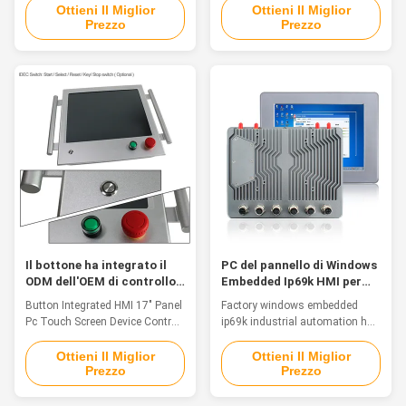
HMI Touch Panel for use in
System Feature HMI Touch
Ottieni Il Miglior
Ottieni Il Miglior
Prezzo
Prezzo
harsh industrial environments
Panel for use in harsh industrial
The display is IP65 protected
environments The display is
and ideally suited for use in
IP65 protected and ideally suited
harsh industrial environments.
for use in harsh industrial
The design of the touch area
environments. The design of
and button field is designed ...
the touch area and button field
is ...
Il bottone ha integrato il
PC del pannello di Windows
ODM dell'OEM di controllo
Embedded Ip69k HMI per
di dispositivo del touch
l'automobile impermeabile
Button Integrated HMI 17" Panel
Factory windows embedded
screen del PC del pannello
Pc Touch Screen Device Control
ip69k industrial automation hmi
di 17in HMI
OEM ODMFeatureHMI Touch
touch panel pc for car use
Panel for use in harsh industrial
Features The waterproof
Ottieni Il Miglior
Ottieni Il Miglior
Prezzo
Prezzo
environmentsThe display is
computers are a great solution
IP65 protected and ideally suited
for food and beverage
for use in harsh industrial
processing, agriculture and