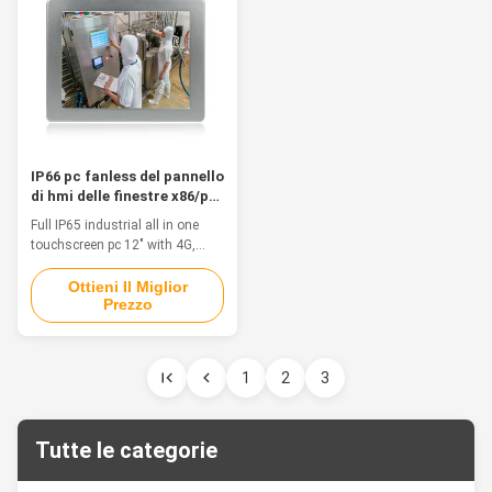
...
immersion. 1.15...
IP66 pc fanless del pannello
di hmi delle finestre x86/pc
industriale del pannello di
Full IP65 industrial all in one
tocco
touchscreen pc 12" with 4G,
WIFI, BluetoothFeaturesThis is
a Aluminum Alloy IP68
Ottieni Il Miglior
Prezzo
waterproof PC, fanless, strong
and tightly-sealed to sustain
punishing temperatures, harsh
impacts and intense equipment
1
2
3
washdowns. 1. 12" TFT LED
with 5 wire resistive touch 2.
Intel ...
Tutte le categorie