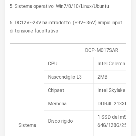
5. Sistema operativo: Win7/8/10/Linux/Ubuntu
6. DC12V~24V ha introdotto, (+9V~36V) ampio input
di tensione facoltativo
DCP-M017SAR
CPU
Intel Celeron Dua
Nascondiglio L3
2MB
Chipset
Intel Skylake-U 
Memoria
DDR4L 2133MHz 4
1 SSD del mSATA 
Disco rigido
Sistema
64G/128G/250G/5