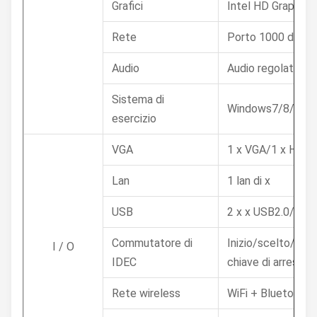
Grafici
Intel HD Graphics
Rete
Porto 1000 di In
Audio
Audio regolatore 
Sistema di
Windows7/8/10, Li
esercizio
VGA
1 x VGA/1 x HD-M
Lan
1 lan di x
USB
2 x x USB2.0/2 U
Commutatore di
Inizio/scelto/ri
I / O
IDEC
chiave di arresto 
Rete wireless
WiFi + Bluetooth (