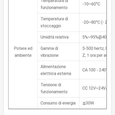
Temperatura di
-10~60°C
funzionamento
Temperatura di
-20~80°C (- 22~1
stoccaggio
Umidità relativa
5%~95%@40°C, se
Potere ed
Gamma di
5-500 hertz, 0,026
ambiente
vibrazione
Z, 1 ora per asse
Alimentazione
CA 100 - 240V~50
elettrica esterna
Tensione di
CC 12V~24V/faco
funzionamento
Consumo di energia
≦30W