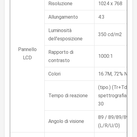
Risoluzione
1024 x 768
Allungamento
4:3
Luminosità
350 cd/m2
dell'esposizione
Pannello
Rapporto di
1000:1
LCD
contrasto
Colori
16.7M, 72% NTSC
(tipo.) (Tr+Td)
Tempo di reazione
spettrografia di 
30
89 / 89/89/89 (C
Angolo di visione
(L/R/U/D)