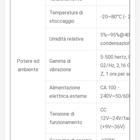
Temperatura di
-20~80°C (- 22~1
stoccaggio
5%~95%@40°C, s
Umidità relativa
condensazione
5-500 hertz, 0,02
Potere ed
Gamma di
G2/Hz, 2,16 Grms, 
ambiente
vibrazione
Z, 1 ora per asse
Alimentazione
CA 100 -
elettrica esterna
240V~50/60Hz, 1
CC
Tensione di
12V~24V/facolta
funzionamento
(+9V~36V)