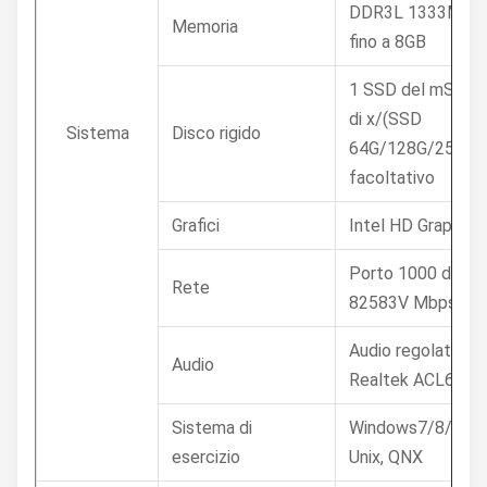
DDR3L 1333MHz 
Memoria
fino a 8GB
1 SSD del mSATA
di x/(SSD
Sistema
Disco rigido
64G/128G/250G/
facoltativo
Grafici
Intel HD Graphics
Porto 1000 di Inte
Rete
82583V Mbps
Audio regolatore d
Audio
Realtek ACL662
Sistema di
Windows7/8/10, L
esercizio
Unix, QNX