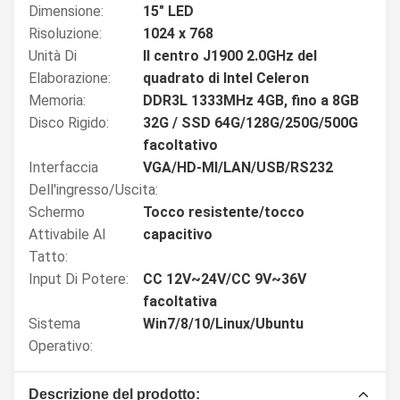
Dimensione:
15" LED
Risoluzione:
1024 x 768
Unità Di
Il centro J1900 2.0GHz del
Elaborazione:
quadrato di Intel Celeron
Memoria:
DDR3L 1333MHz 4GB, fino a 8GB
Disco Rigido:
32G / SSD 64G/128G/250G/500G
facoltativo
Interfaccia
VGA/HD-MI/LAN/USB/RS232
Dell'ingresso/uscita:
Schermo
Tocco resistente/tocco
Attivabile Al
capacitivo
Tatto:
Input Di Potere:
CC 12V~24V/CC 9V~36V
facoltativa
Sistema
Win7/8/10/Linux/Ubuntu
Operativo:
Descrizione del prodotto: