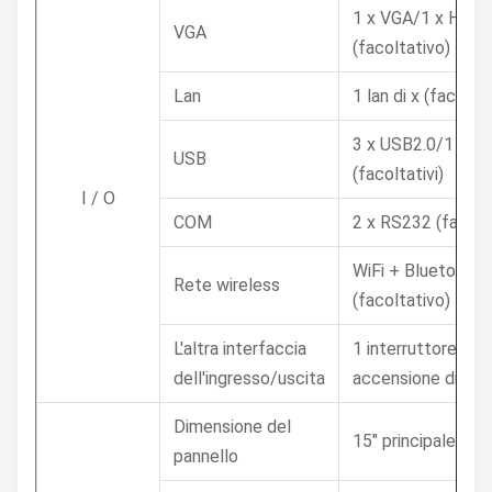
1 x VGA/1 x HD-M
VGA
(facoltativo)
Lan
1 lan di x (facolta
3 x USB2.0/1 x U
USB
(facoltativi)
I / O
COM
2 x RS232 (facolta
WiFi + Bluetooth
Rete wireless
(facoltativo)
L'altra interfaccia
1 interruttore di
dell'ingresso/uscita
accensione di x
Dimensione del
15" principale
pannello