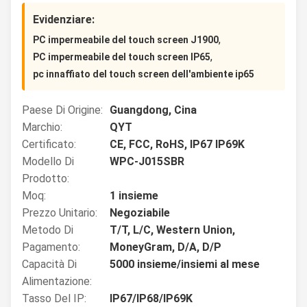
Evidenziare:
,
PC impermeabile del touch screen J1900
,
PC impermeabile del touch screen IP65
pc innaffiato del touch screen dell'ambiente ip65
Paese Di Origine:
Guangdong, Cina
Marchio:
QYT
Certificato:
CE, FCC, RoHS, IP67 IP69K
Modello Di
WPC-J015SBR
Prodotto:
Moq:
1 insieme
Prezzo Unitario:
Negoziabile
Metodo Di
T/T, L/C, Western Union,
Pagamento:
MoneyGram, D/A, D/P
Capacità Di
5000 insieme/insiemi al mese
Alimentazione:
Tasso Del IP:
IP67/IP68/IP69K