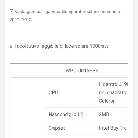
7.
Vasta gamma: -gammaditemperaturedifunzionamento
0°C-
0°C.
2
7
facoltativo leggibile di luce solare 1000nits
8.
WPC-J015SBR
Il centro J1900 2
CPU
del quadrato di In
Celeron
Nascondiglio L2
2MB
Chipset
Intel Bay Trail SO