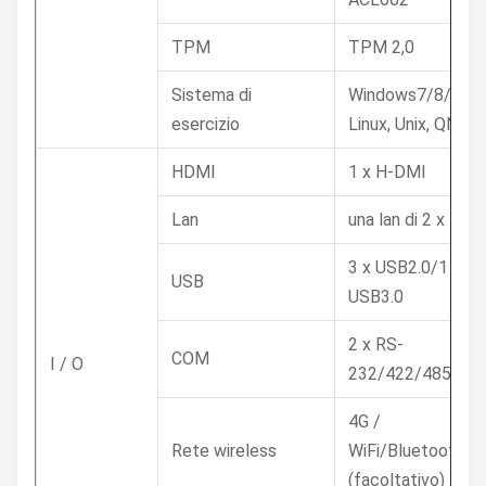
TPM
TPM 2,0
Sistema di
Windows7/8/10,
esercizio
Linux, Unix, QNX
HDMI
1 x H-DMI
Lan
una lan di 2 x
3 x USB2.0/1 x
USB
USB3.0
2 x RS-
COM
I / O
232/422/485
4G /
Rete wireless
WiFi/Bluetooth
(facoltativo)