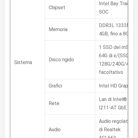
Intel Bay Trail
Chipset
SOC
DDR3L 1333MHz
Memoria
4GB, fino a 8GB
1 SSD del mSATA
64G di x/(SSD
Disco rigido
Sistema
128G/240G/480G
facoltativo
Grafici
Intel HD Graphics
Lan di Intel®
Rete
I211-AT GbE
Audio regolatore
Audio
di Realtek
ACL662