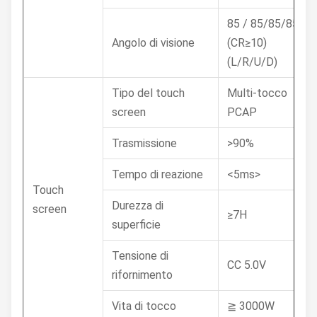
85 / 85/85/85
Angolo di visione
(CR≥10)
(L/R/U/D)
Tipo del touch
Multi-tocco
screen
PCAP
Trasmissione
>90%
Tempo di reazione
<5ms>
Touch
Durezza di
screen
≥7H
superficie
Tensione di
CC 5.0V
rifornimento
Vita di tocco
≧ 3000W