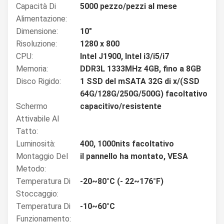
Capacità Di
5000 pezzo/pezzi al mese
Alimentazione:
Dimensione:
10"
Risoluzione:
1280 x 800
CPU:
Intel J1900, Intel i3/i5/i7
Memoria:
DDR3L 1333MHz 4GB, fino a 8GB
Disco Rigido:
1 SSD del mSATA 32G di x/(SSD
64G/128G/250G/500G) facoltativo
Schermo
capacitivo/resistente
Attivabile Al
Tatto:
Luminosità:
400, 1000nits facoltativo
Montaggio Del
il pannello ha montato, VESA
Metodo:
Temperatura Di
-20~80°C (- 22~176°F)
Stoccaggio:
Temperatura Di
-10~60°C
Funzionamento: