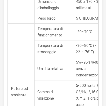
Dimensione
450 x 170 x 350
d'imballaggio
millimetri
Peso lordo
5 CHILOGRAMMI
Temperatura di
-20~70°C
funzionamento
Temperatura di
-30~80°C (-
stoccaggio
22~176°F)
5%~95%@40°C,
Umidità relativa
senza
condensazione
5-500 hertz, 0,02
Potere ed
Gamma di
G2/Hz, 2,16 Grms,
ambiente
vibrazione
X, Y, Z, 1 ora per
asse