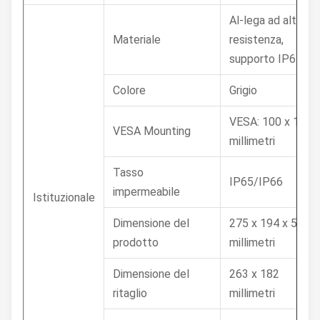
Al-lega ad alta
Materiale
resistenza,
supporto IP65
Colore
Grigio
VESA: 100 x 100
VESA Mounting
millimetri
Tasso
IP65/IP66
impermeabile
Istituzionale
Dimensione del
275 x 194 x 58
prodotto
millimetri
Dimensione del
263 x 182
ritaglio
millimetri