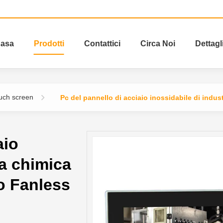
asa
Prodotti
Contattici
Circa Noi
Dettagl
uch screen
Pc del pannello di acciaio inossidabile di ind
aio
ia chimica
o Fanless