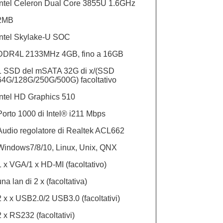
Intel Celeron Dual Core 3855U 1.6GHz
2MB
Intel Skylake-U SOC
DDR4L 2133MHz 4GB, fino a 16GB
1 SSD del mSATA 32G di x/(SSD
64G/128G/250G/500G) facoltativo
Intel HD Graphics 510
Porto 1000 di Intel® i211 Mbps
Audio regolatore di Realtek ACL662
Windows7/8/10, Linux, Unix, QNX
1 x VGA/1 x HD-MI (facoltativo)
una lan di 2 x (facoltativa)
2 x x USB2.0/2 USB3.0 (facoltativi)
2 x RS232 (facoltativi)