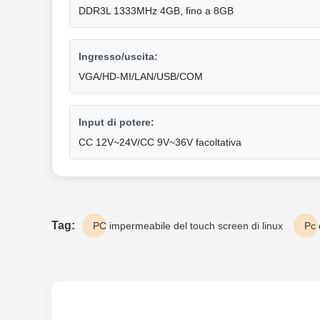
DDR3L 1333MHz 4GB, fino a 8GB
Ingresso/uscita:
VGA/HD-MI/LAN/USB/COM
Input di potere:
CC 12V~24V/CC 9V~36V facoltativa
Tag:
PC impermeabile del touch screen di linux
Pc 