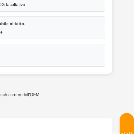
 facoltativo
ile al tatto:
te
ouch screen dell'OEM
Contatt