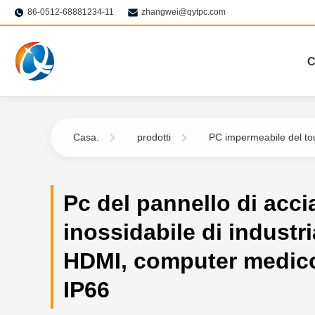
86-0512-68881234-11
zhangwei@qytpc.com
C
Casa.
prodotti
PC impermeabile del to
Pc del pannello di acci
inossidabile di industr
HDMI, computer medic
IP66