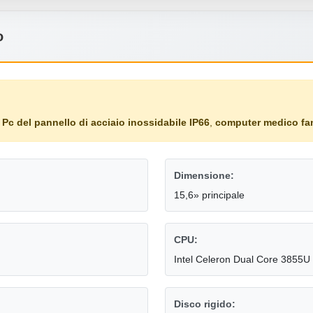
o
,
Pc del pannello di acciaio inossidabile IP66
,
computer medico fan
Dimensione:
15,6» principale
CPU:
Intel Celeron Dual Core 3855U
Disco rigido: