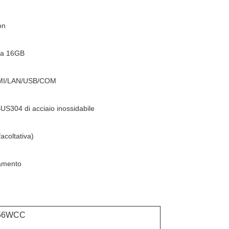
on
 a 16GB
 HDMI/LAN/USB/COM
US304 di acciaio inossidabile
coltativa)
namento
56WCC