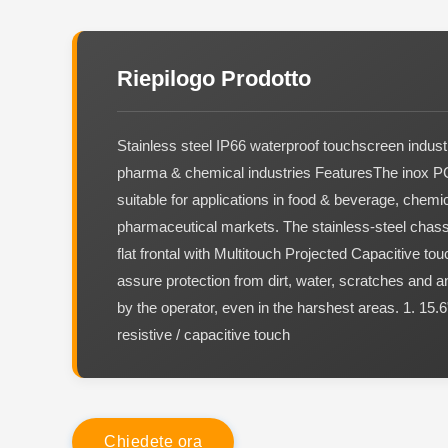
Riepilogo Prodotto
Stainless steel IP66 waterproof touchscreen industri
pharma & chemical industries FeaturesThe inox PC 
suitable for applications in food & beverage, chemi
pharmaceutical markets. The stainless-steel chass
flat frontal with Multitouch Projected Capacitive to
assure protection from dirt, water, scratches and a
by the operator, even in the harshest areas. 1. 15
resistive / capacitive touch
C
h
i
e
d
e
t
e
o
r
a