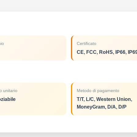
io
Certificato
CE, FCC, RoHS, IP66, IP6
o unitario
Metodo di pagamento
ziabile
T/T, L/C, Western Union,
MoneyGram, D/A, D/P