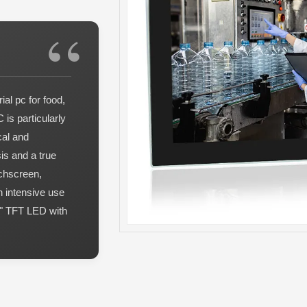
al pc for food,
is particularly
cal and
is and a true
uchscreen,
n intensive use
.6" TFT LED with