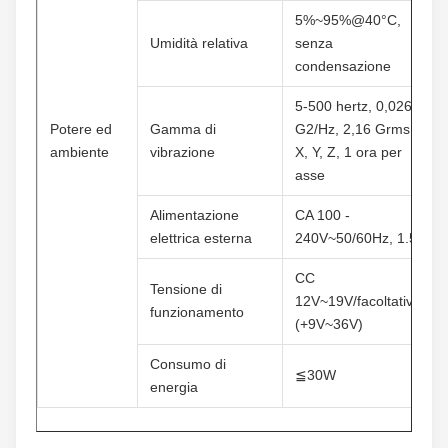
5%~95%@40°C, 
Umidità relativa
senza 
condensazione
5-500 hertz, 0,026 
Potere ed 
Gamma di 
G2/Hz, 2,16 Grms, 
ambiente
vibrazione
X, Y, Z, 1 ora per 
asse
Alimentazione 
CA 100 - 
elettrica esterna
240V~50/60Hz, 1.5A
CC 
Tensione di 
12V~19V/facoltativo 
funzionamento
(+9V~36V)
Consumo di 
≦30W
energia