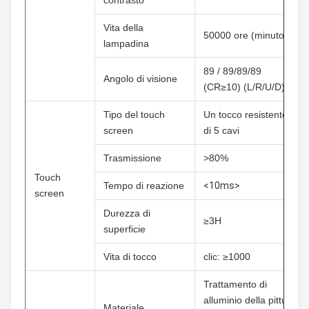
contrasto
Vita della 
50000 ore (minuto)
lampadina
89 / 89/89/89 
Angolo di visione
(CR≥10) (L/R/U/D)
Tipo del touch 
Un tocco resistente 
screen
di 5 cavi
Trasmissione
>80%
Touch 
Tempo di reazione
<10ms>
screen
Durezza di 
≥3H
superficie
Vita di tocco
clic: ≥1000
Trattamento di 
alluminio della pittura 
Materiale