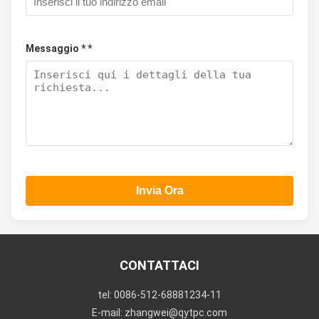
Messaggio * *
Invia Ora
CONTATTACI
tel: 0086-512-68881234-11
E-mail: zhangwei@qytpc.com