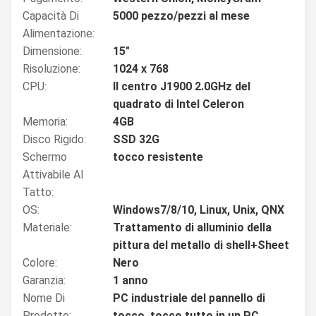
Capacità Di
5000 pezzo/pezzi al mese
Alimentazione:
Dimensione:
15"
Risoluzione:
1024 x 768
CPU:
Il centro J1900 2.0GHz del
quadrato di Intel Celeron
Memoria:
4GB
Disco Rigido:
SSD 32G
Schermo
tocco resistente
Attivabile Al
Tatto:
OS:
Windows7/8/10, Linux, Unix, QNX
Materiale:
Trattamento di alluminio della
pittura del metallo di shell+Sheet
Colore:
Nero
Garanzia:
1 anno
Nome Di
PC industriale del pannello di
Prodotto:
tocco, tocco tutto in un PC