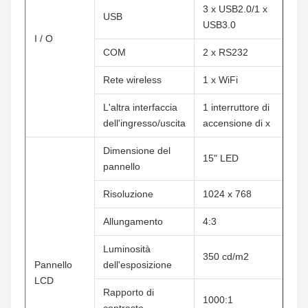
3 x USB2.0/1 x 
USB
USB3.0
I / O
COM
2 x RS232
Rete wireless
1 x WiFi
L'altra interfaccia 
1 interruttore di 
dell'ingresso/uscita
accensione di x
Dimensione del 
15" LED
pannello
Risoluzione
1024 x 768
Allungamento
4:3
Luminosità 
350 cd/m2
Pannello 
dell'esposizione
LCD
Rapporto di 
1000:1