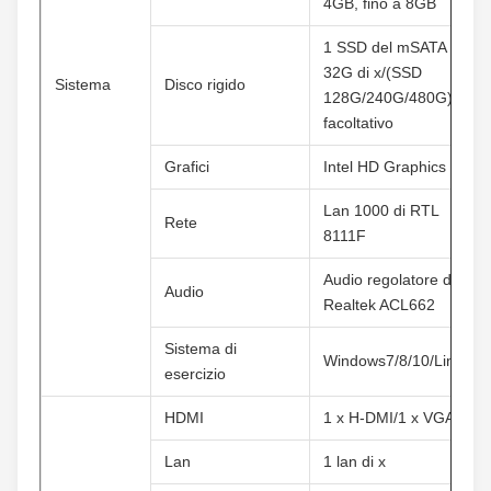
4GB, fino a 8GB
1 SSD del mSATA 
32G di x/(SSD 
Sistema
Disco rigido
128G/240G/480G) 
facoltativo
Grafici
Intel HD Graphics
Lan 1000 di RTL 
Rete
8111F
Audio regolatore di 
Audio
Realtek ACL662
Sistema di 
Windows7/8/10/Linux
esercizio
HDMI
1 x H-DMI/1 x VGA
Lan
1 lan di x